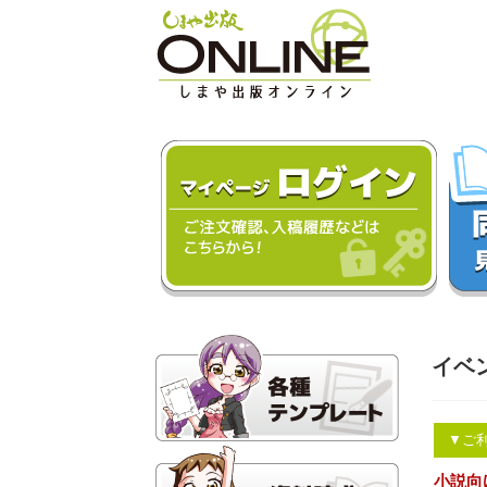
イベ
▼ご
小説向