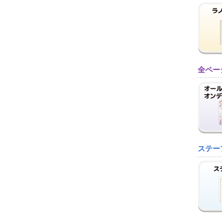
全ペー
ステー