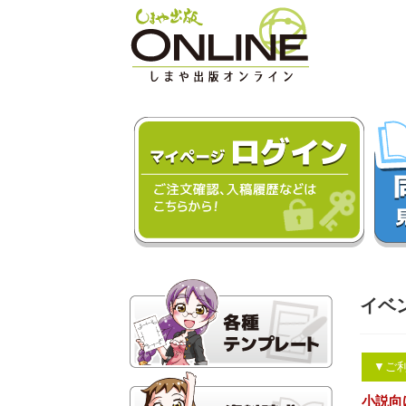
イベ
▼ご
小説向