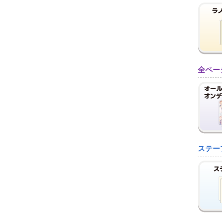
全ペー
ステー