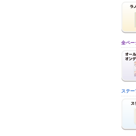
全ペー
ステー