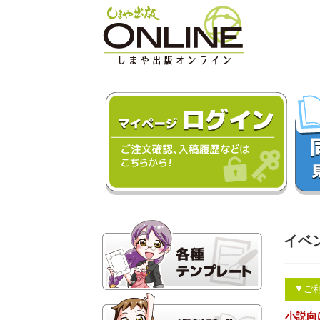
イベ
▼ご
小説向