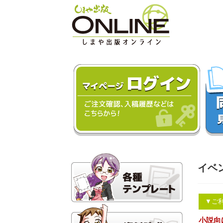
イベ
▼ご
小説向