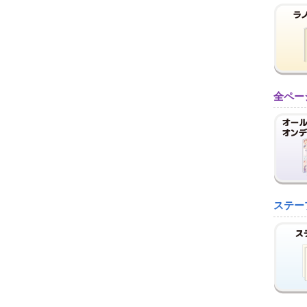
全ペー
ステー