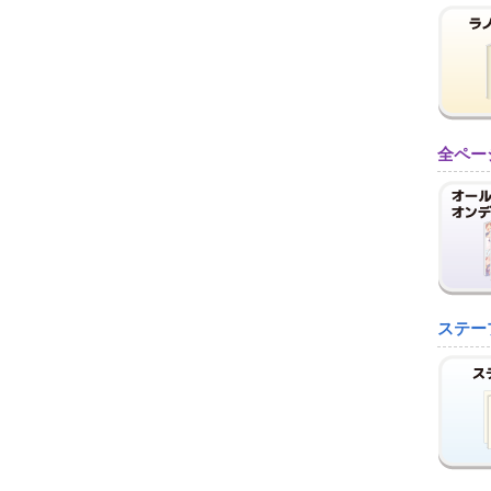
全ペー
ステー