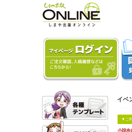
イベ
▼ご
小説向