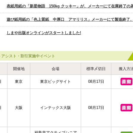
表紙用紙の「新星物語 150kg クッキー」が、メーカーにて在庫終了
遊び紙用紙の「色上質紙 中厚口 アマリリス」メーカーにて製造終了
しまや出版オンラインがスタートしました!
トアシスト・割引実施中イベント
開催地
会場
標準〆切日
搬入方
日
東京
東京ビッグサイト
08月17日
日
大阪
インテックス大阪
08月17日
福島市アクティブシニア