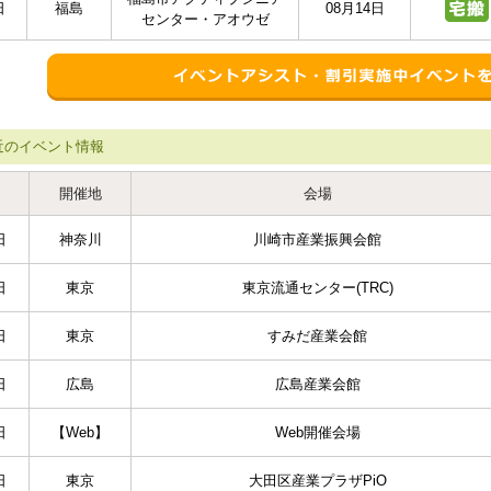
日
福島
08月14日
センター・アオウゼ
近のイベント情報
開催地
会場
日
神奈川
川崎市産業振興会館
日
東京
東京流通センター(TRC)
日
東京
すみだ産業会館
日
広島
広島産業会館
日
【Web】
Web開催会場
日
東京
大田区産業プラザPiO