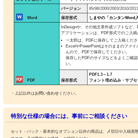
バージョン
95/98/2000/2003/2010/201
Word
保存形式
しまやの「カンタンWord
InDesignや、その他文章作成ソフトなど
アプリケーションは、PDF形式でのご入稿
一太郎は、PDFに保存してご入稿くだ
ExcelやPowerPointはそのままの
んので、PDFで保存してください。
保存したPDFのサイズなどをよくご確
い。
PDF1.3～1.7
PDF
保存形式
フォント埋め込み・サブセッ
・上記以外は
お問い合わせ
ください。
特別な仕様の場合には、事前にご相談ください
セット・パック・基本的なオプション以外の商品は、〆切日や入稿形