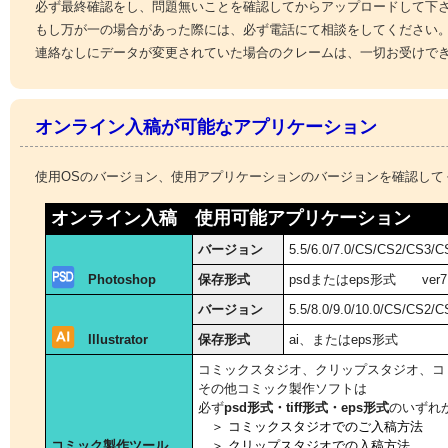
必ず最終確認をし、問題無いことを確認してからアップロードして下
もし万が一の場合があった際には、必ず電話にて相談をしてください
連絡なしにデータが変更されていた場合のクレームは、一切お受けで
オンライン入稿が可能なアプリケーション
使用OSのバージョン、使用アプリケーションのバージョンを確認して
オンライン入稿 使用可能アプリケーション
バージョン
5.5/6.0/7.0/CS/CS2/CS3/
Photoshop
保存形式
psdまたはeps形式 ver7
バージョン
5.5/8.0/9.0/10.0/CS/CS2
Illustrator
保存形式
ai、またはeps形式
コミックスタジオ、クリップスタジオ、コ
その他コミック製作ソフトは
必ず
psd形式・tiff形式・eps形式
のいずれ
＞ コミックスタジオでのご入稿方法
コミック製作ツール
＞ クリップスタジオでの入稿方法