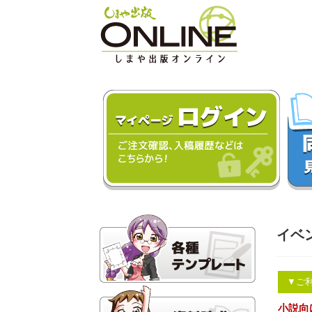
イベ
▼ご
小説向