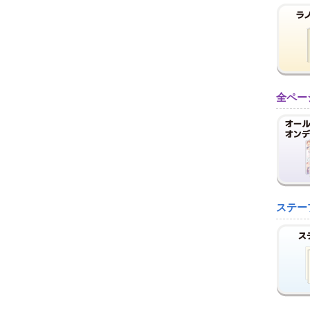
全ペー
ステー