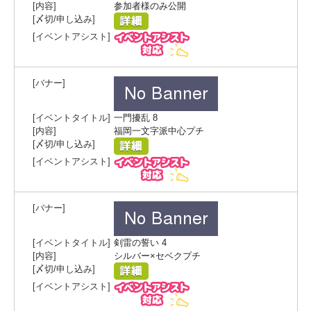
参加者様のみ公開
一門擾乱 8
福岡一文字派中心プチ
剣雷の誓い 4
シルバー×セベクプチ