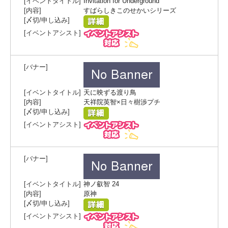
Invitation for Underground
すばらしきこのせかいシリーズ
天に映ずる渡り鳥
天祥院英智×日々樹渉プチ
神ノ叡智 24
原神