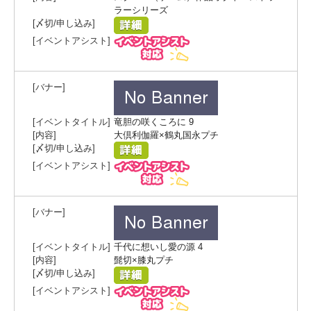
ラーシリーズ
竜胆の咲くころに 9
大倶利伽羅×鶴丸国永プチ
千代に想いし愛の源 4
髭切×膝丸プチ