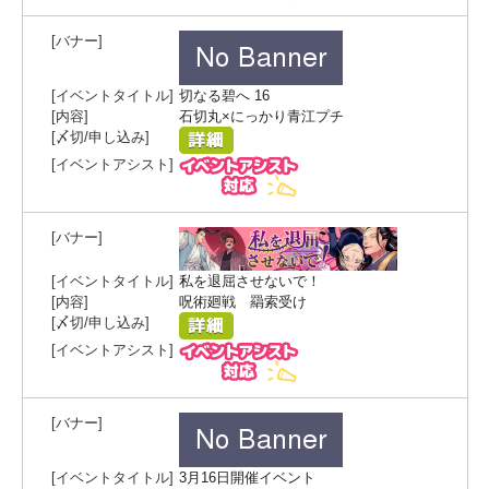
切なる碧へ 16
石切丸×にっかり青江プチ
私を退屈させないで！
呪術廻戦 羂索受け
3月16日開催イベント