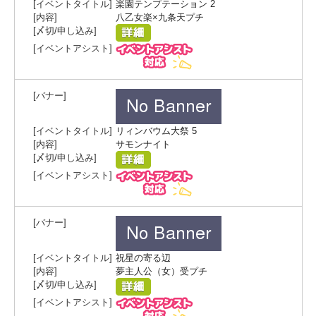
楽園テンプテーション 2
八乙女楽×九条天プチ
リィンバウム大祭 5
サモンナイト
祝星の寄る辺
夢主人公（女）受プチ