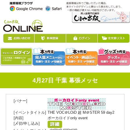
4月27日 千葉 幕張メッセ
THE VOC＠LOiD 超 M＠STER 59 day2
ボーカロイドonly event