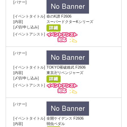
命のK譜 F2606
スーパードクターKシリーズ
TOKYO罹破維武 F2606
東京卍リベンジャーズ
全開ケイデンス F2606
弱虫ペダル