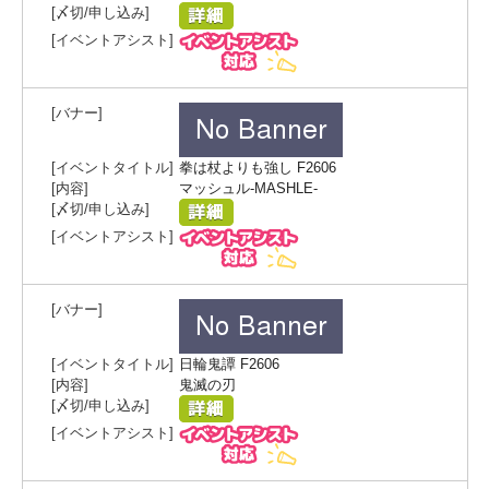
拳は杖よりも強し F2606
マッシュル-MASHLE-
日輪鬼譚 F2606
鬼滅の刃