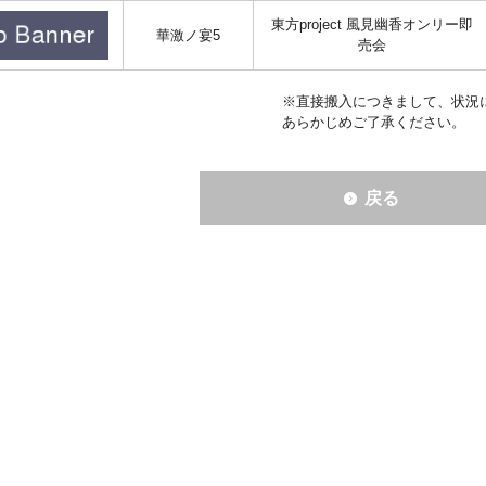
東方project 風見幽香オンリー即
華激ノ宴5
売会
※直接搬入につきまして、状況
あらかじめご了承ください。
戻る