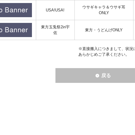
ウサギキャラ＆ウサギ耳
USA!USA!
ONLY
東方玉兎祭2in宇
東方・うどんげONLY
佐
※直接搬入につきまして、状況
あらかじめご了承ください。
戻る