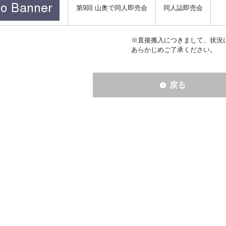
第9回 山奥で同人即売会
同人誌即売会
※直接搬入につきまして、状況
あらかじめご了承ください。
戻る