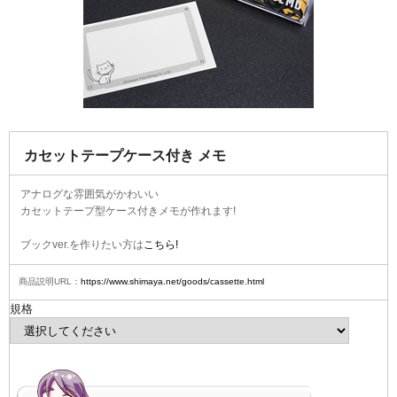
カセットテープケース付き メモ
アナログな雰囲気がかわいい
カセットテープ型ケース付きメモが作れます!
ブックver.を作りたい方は
こちら!
商品説明URL：
https://www.shimaya.net/goods/cassette.html
規格